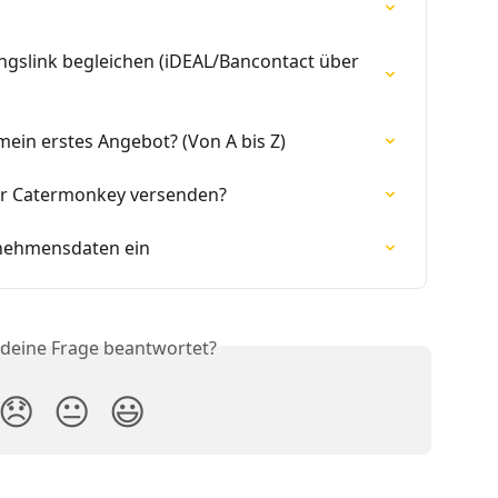
gslink begleichen (iDEAL/Bancontact über 
mein erstes Angebot? (Von A bis Z)
er Catermonkey versenden?
rnehmensdaten ein
 deine Frage beantwortet?
😞
😐
😃