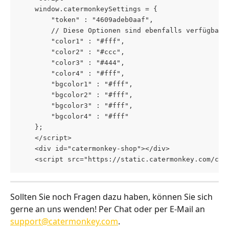
    window.catermonkeySettings = {
        "token" : "4609adeb0aaf",
        // Diese Optionen sind ebenfalls verfügbar
        "color1" : "#fff",
        "color2" : "#ccc",
        "color3" : "#444",
        "color4" : "#fff",
        "bgcolor1" : "#fff",
        "bgcolor2" : "#fff",
        "bgcolor3" : "#fff",
        "bgcolor4" : "#fff"
    };
    </script>
    <div id="catermonkey-shop"></div>
    <script src="https://static.catermonkey.com/cm-
Sollten Sie noch Fragen dazu haben, können Sie sich 
gerne an uns wenden! Per Chat oder per E-Mail an 
support@catermonkey.com
.