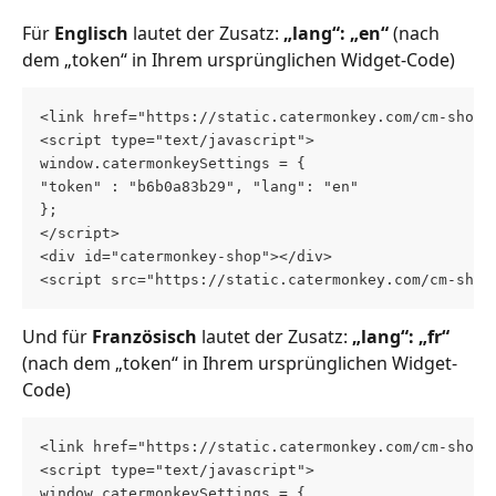
Für 
Englisch
 lautet der Zusatz: 
„lang“: „en“ 
(nach 
dem „token“ in Ihrem ursprünglichen Widget-Code)
<link href="https://static.catermonkey.com/cm-shop-
<script type="text/javascript"> 
window.catermonkeySettings = { 
"token" : "b6b0a83b29", "lang": "en"  
}; 
</script> 
<div id="catermonkey-shop"></div> 
<script src="https://static.catermonkey.com/cm-shop
Und für 
Französisch
 lautet der Zusatz: 
„lang“: „fr“ 
(nach dem „token“ in Ihrem ursprünglichen Widget-
Code)
<link href="https://static.catermonkey.com/cm-shop-
<script type="text/javascript"> 
window.catermonkeySettings = { 