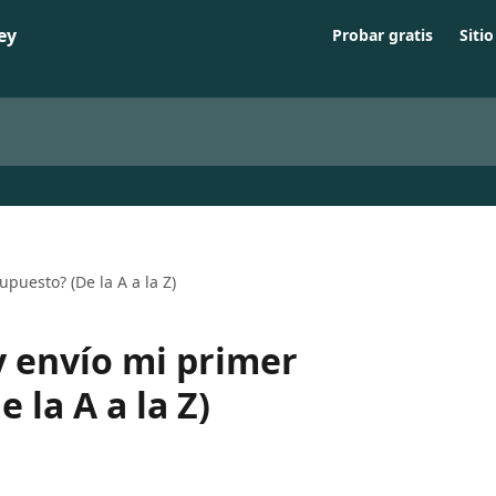
Probar gratis
Siti
puesto? (De la A a la Z)
 envío mi primer
 la A a la Z)