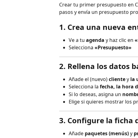
Crear tu primer presupuesto en Ca
pasos y envía un presupuesto pro
1. Crea una nueva en
Ve a tu 
agenda
 y haz clic en 
«
Selecciona 
«Presupuesto»
2. Rellena los datos b
Añade el (nuevo) 
cliente
 y 
la 
Selecciona la 
fecha, la hora d
Si lo deseas, asigna un 
nomb
Elige si quieres mostrar los p
3. Configure la ficha
Añade 
paquetes (menús)
 y 
p