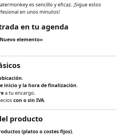
termonkey es sencillo y eficaz. ¡Sigue estos 
fesional en unos minutos!
trada en tu agenda
Nuevo elemento»
ásicos
ubicación
.
e inicio y la hora de finalización
.
re
 a tu encargo.
recios 
con o sin IVA
.
 del producto
roductos (platos o costes fijos)
.