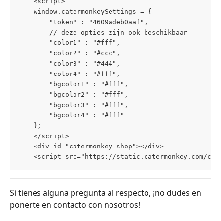
    <script>
    window.catermonkeySettings = {
        "token" : "4609adeb0aaf",
        // deze opties zijn ook beschikbaar
        "color1" : "#fff",
        "color2" : "#ccc",
        "color3" : "#444",
        "color4" : "#fff",
        "bgcolor1" : "#fff",
        "bgcolor2" : "#fff",
        "bgcolor3" : "#fff",
        "bgcolor4" : "#fff"
    };
    </script>
    <div id="catermonkey-shop"></div>
    <script src="https://static.catermonkey.com/cm-
Si tienes alguna pregunta al respecto, ¡no dudes en 
ponerte en contacto con nosotros!