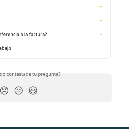
erencia a la factura?
rabajo
do contestada tu pregunta?
😞
😐
😃