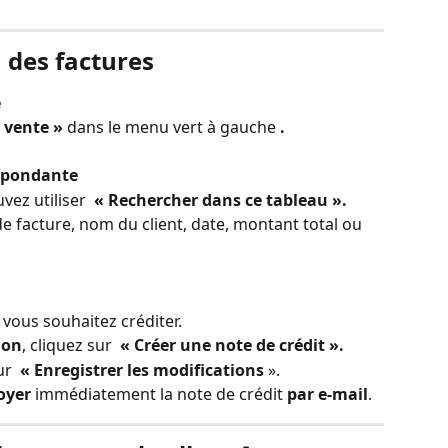
u des factures
e
 vente »
 dans le menu vert à gauche 
.
espondante
vez utiliser 
 « Rechercher dans ce tableau ».
 facture, nom du client, date, montant total ou 
 vous souhaitez créditer.
ion
, cliquez sur 
 « Créer une note de crédit ».
ur 
 « Enregistrer les modifications
 ».
oyer
 immédiatement la note de crédit 
par e-mail
.