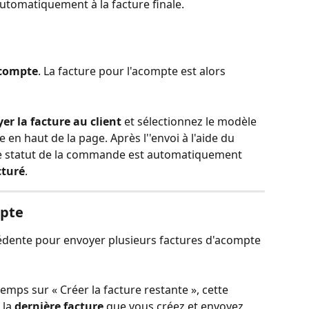
utomatiquement à la facture finale.
'acompte
. La facture pour l'acompte est alors 
er la facture au client
 et sélectionnez le modèle 
 en haut de la page. Après l''envoi à l'aide du 
le statut de la commande est automatiquement 
cturé
. 
mpte
édente pour envoyer plusieurs factures d'acompte 
emps sur « Créer la facture restante », cette 
la 
dernière facture
 que vous créez et envoyez 