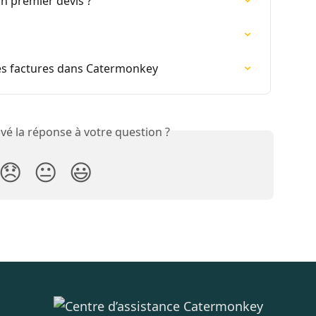
 premier devis ?
es factures dans Catermonkey
vé la réponse à votre question ?
😞
😐
😃