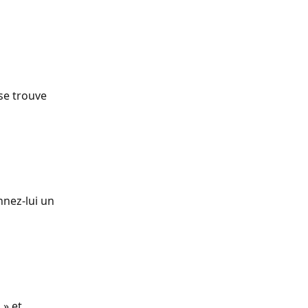
se trouve 
nnez-lui un 
 » et 