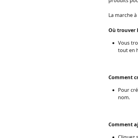
produits pou
La marche à 
Où trouver l
Vous tro
tout en 
Comment cré
Pour crée
nom.
Comment ajou
Cliquez s