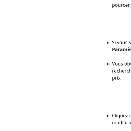
pourcent
Si vous 
Paramèt
Vous obt
recherch
prix. 
Cliquez e
modifica