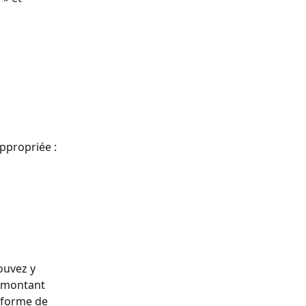
appropriée :
ouvez y 
n montant 
 forme de 