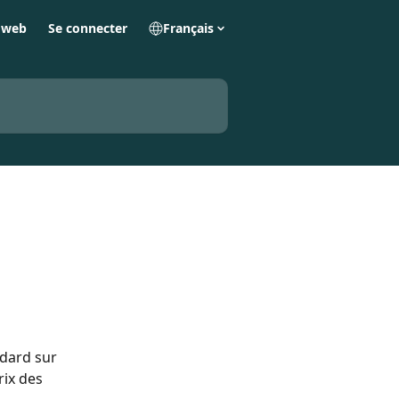
e web
Se connecter
Français
ndard sur 
ix des 