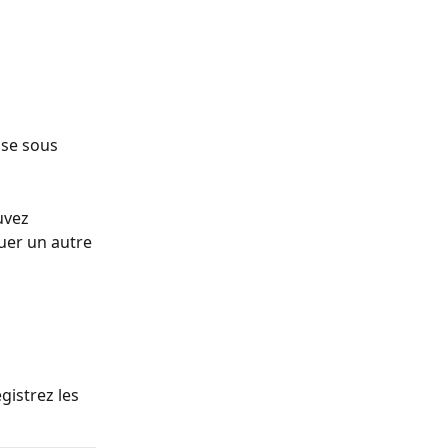
ase sous 
uvez 
uer un autre 
gistrez les 