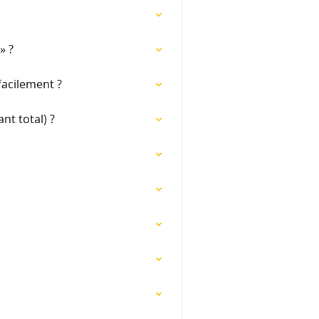
» ?
facilement ?
t total) ?