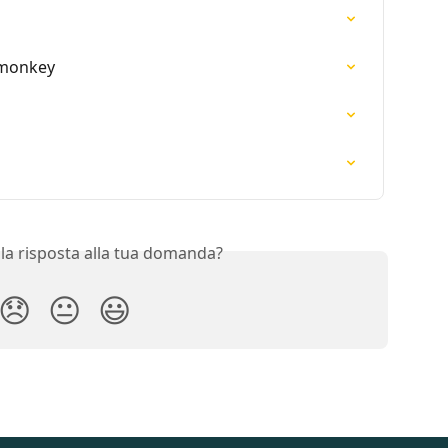
rmonkey
 la risposta alla tua domanda?
😞
😐
😃