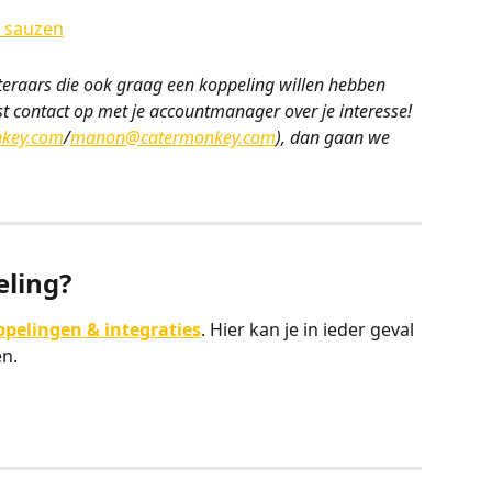
teraars die ook graag een koppeling willen hebben 
 contact op met je accountmanager over je interesse! 
key.com
/
manon@catermonkey.com
), dan gaan we 
eling?
pelingen & integraties
. Hier kan je in ieder geval 
n. 