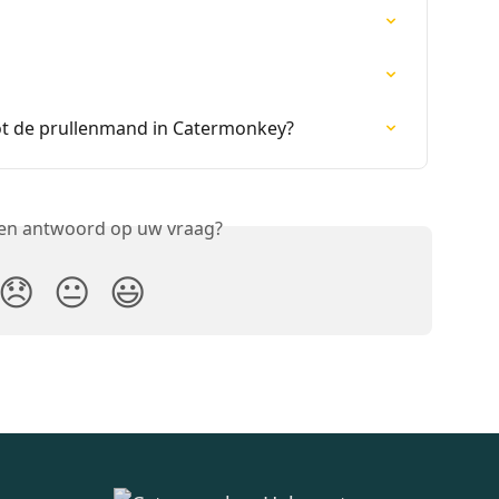
tot de prullenmand in Catermonkey?
een antwoord op uw vraag?
😞
😐
😃