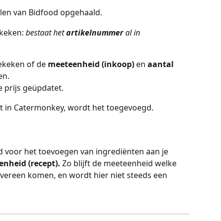
elen van Bidfood opgehaald.
keken: 
bestaat het 
artikelnummer
 al in 
ekeken of de 
meeteenheid (inkoop) 
en 
aantal 
en.
 prijs
geüpdatet.
aat in Catermonkey, wordt het toegevoegd.
 voor het toevoegen van ingrediënten aan je 
nheid (recept). 
Zo blijft de meeteenheid welke 
 overeen komen, en wordt hier niet steeds een 