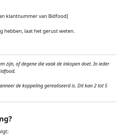
]
van klantnummer van Bidfood]
 hebben, laat het gerust weten.
 zijn, of degene die vaak de inkopen doet. In ieder 
idfood. 
nneer de koppeling gerealiseerd is. Dit kan 2 tot 5 
ing?
lgt: