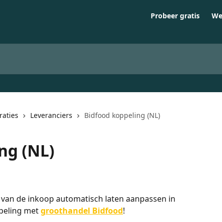
Probeer gratis
We
raties
Leveranciers
Bidfood koppeling (NL)
ng (NL)
en van de inkoop automatisch laten aanpassen in 
peling met 
groothandel Bidfood
!