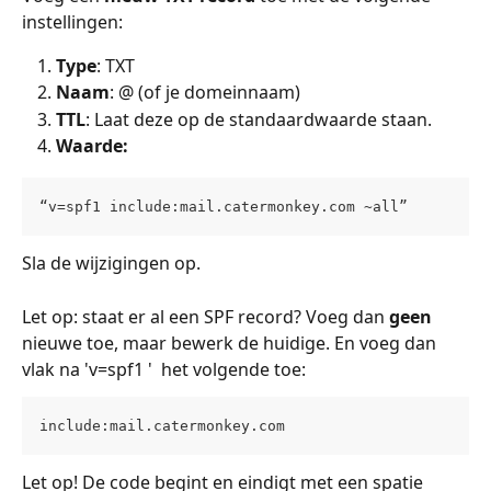
instellingen:
Type
: TXT
Naam
: @ (of je domeinnaam)
TTL
: Laat deze op de standaardwaarde staan.
Waarde:
“v=spf1 include:mail.catermonkey.com ~all” 
Sla de wijzigingen op.
Let op: staat er al een SPF record? Voeg dan 
geen 
nieuwe toe, maar bewerk de huidige. En voeg dan 
vlak na 'v=spf1 '  het volgende toe:
include:mail.catermonkey.com
Let op! De code begint en eindigt met een spatie 