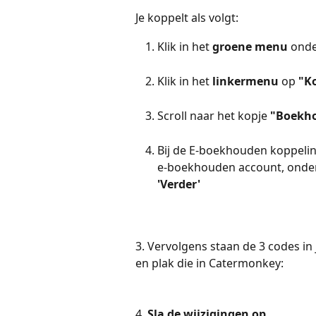
Je koppelt als volgt:
Klik in het 
groene menu
 onde
Klik in het 
linkermenu
 op 
"Ko
Scroll naar het kopje 
"Boekh
Bij de E-boekhouden koppeling 
e-boekhouden account, onde
'Verder'
3. Vervolgens staan de 3 codes in 
en plak die in Catermonkey:
4. 
Sla de wijzigingen op.