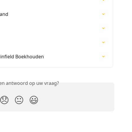
land
winfield Boekhouden
een antwoord op uw vraag?
😞
😐
😃