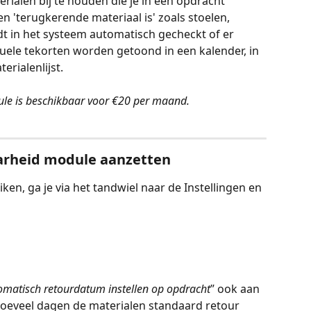
ialen bij te houden die je in een opdracht 
 'terugkerende materiaal is' zoals stoelen, 
rdt in het systeem automatisch gecheckt of er 
uele tekorten worden getoond in een kalender, in 
erialenlijst.
le is beschikbaar voor €20 per maand.
arheid module aanzetten
en, ga je via het tandwiel naar de Instellingen en 
omatisch retourdatum instellen op opdracht
” ook aan 
 hoeveel dagen de materialen standaard retour 