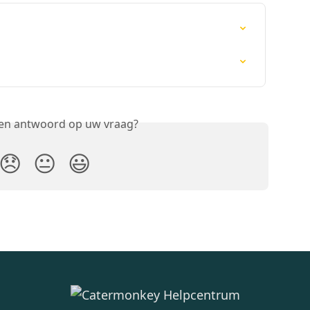
een antwoord op uw vraag?
😞
😐
😃