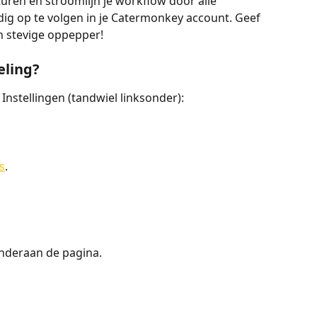
turen en stroomlijn je workflow door alle 
dig op te volgen in je Catermonkey account. Geef 
n stevige oppepper! 
eling?
Instellingen (tandwiel linksonder):
s
.
nderaan de pagina.