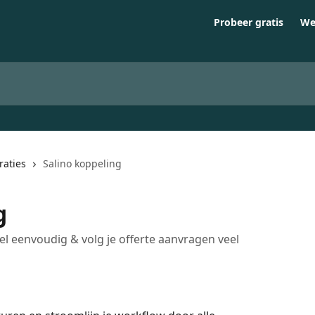
Probeer gratis
We
raties
Salino koppeling
g
eel eenvoudig & volg je offerte aanvragen veel