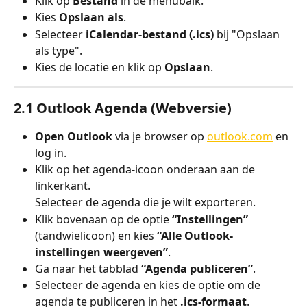
Klik op 
Bestand
 in de menubalk.
Kies 
Opslaan als
.
Selecteer 
iCalendar-bestand (.ics)
 bij "Opslaan 
als type".
Kies de locatie en klik op 
Opslaan
.
2.1 Outlook Agenda (Webversie)
Open Outlook
 via je browser op 
outlook.com
 en 
log in.
Klik op het agenda-icoon onderaan aan de 
linkerkant.
Selecteer de agenda die je wilt exporteren.
Klik bovenaan op de optie 
“Instellingen”
(tandwielicoon) en kies 
“Alle Outlook-
instellingen weergeven”
.
Ga naar het tabblad 
“Agenda publiceren”
.
Selecteer de agenda en kies de optie om de 
agenda te publiceren in het 
.ics-formaat
.