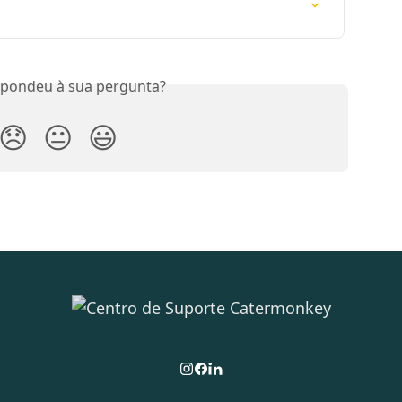
spondeu à sua pergunta?
😞
😐
😃