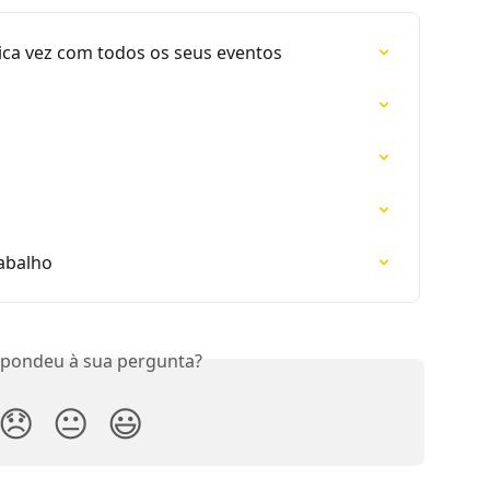
ca vez com todos os seus eventos
rabalho
spondeu à sua pergunta?
😞
😐
😃