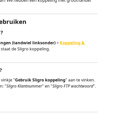
an! We hebben een koppeling met groothandel 
gebruiken
g?
lingen (tandwiel linksonder)
 > 
Koppeling & 
 staat de Sligro koppeling.
?
 vinkje "
Gebruik Sligro koppeling
"
aan te vinken. 
n: "
Sligro Klantnummer
" en "
Sligro FTP wachtwoord
".