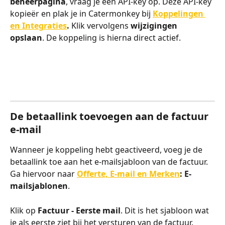
beheerpagina
, vraag je een API-key op. Deze API-key 
kopieër en plak je in Catermonkey bij 
Koppelingen 
en Integraties
. 
Klik vervolgens 
wijzigingen 
opslaan
. De koppeling is hierna direct actief.
De betaallink toevoegen aan de factuur 
e-mail
Wanneer je koppeling hebt geactiveerd, voeg je de 
betaallink toe aan het e-mailsjabloon van de factuur. 
Ga hiervoor naar 
Offerte, E-mail en Merken
: E-
mailsjablonen
. 
Klik op 
Factuur - Eerste mail
. Dit is het sjabloon wat 
je als eerste ziet bij het versturen van de factuur. 