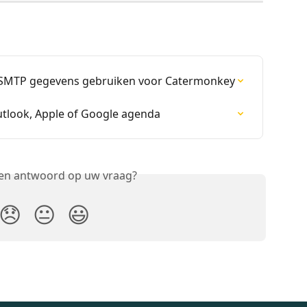
en SMTP gegevens gebruiken voor Catermonkey
tlook, Apple of Google agenda
een antwoord op uw vraag?
😞
😐
😃