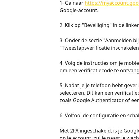
1. Ga naar 
https://myaccount.go
Google-account.
2. Klik op "Beveiliging" in de linker
3. Onder de sectie "Aanmelden bij 
"Tweestapsverificatie inschakelen
4. Volg de instructies om je mobie
om een verificatiecode te ontvang
5. Nadat je je telefoon hebt gever
selecteren. Dit kan een verificat
zoals Google Authenticator of een
6. Voltooi de configuratie en schak
Met 2FA ingeschakeld, is je Googl
op je account, zul je naast je wa